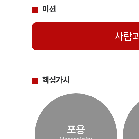
미션
사람과
핵심가치
포용