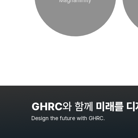
Magnanimity
GHRC
와 함께
미래를 디
Design the future with GHRC.