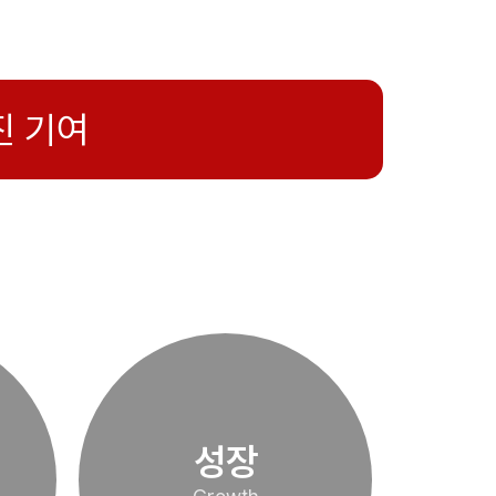
진 기여
성장