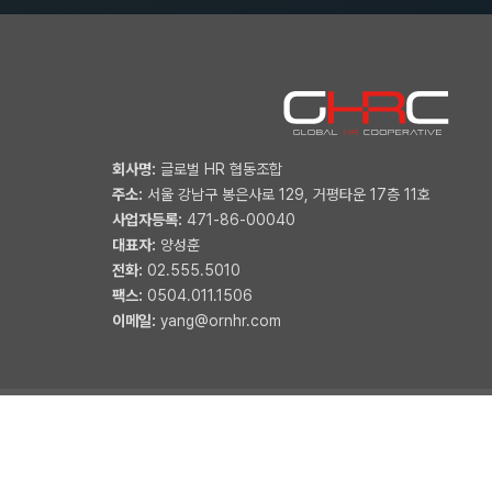
회사명:
글로벌 HR 협동조합
주소:
서울 강남구 봉은사로 129, 거평타운 17층 11호
사업자등록:
471-86-00040
대표자:
양성훈
전화:
02.555.5010
팩스:
0504.011.1506
이메일:
yang@ornhr.com
Copyright © 2022 글로벌HR협동조합.
Designed By
AD