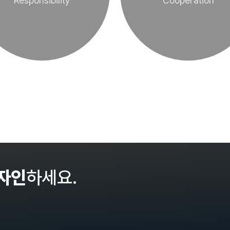
Responsibility
Cooperation
자인
하세요.